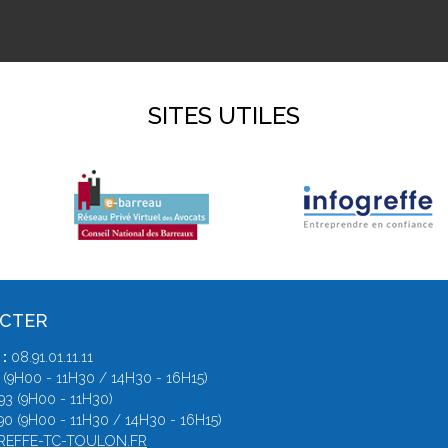
SITES UTILES
ACTER
:
08.91.01.11.11
 (9H00 - 11H30 / 14H30 - 16H15)
93 (9H00 - 11H30)
90 (9H00 - 11H30 / 14H30 - 16H15)
EFFE-TC-TOULON.FR