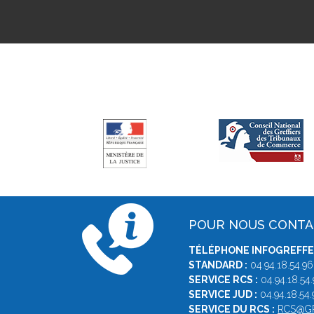
POUR NOUS CONT
TÉLÉPHONE INFOGREFFE 
STANDARD :
04.94.18.54.96
SERVICE RCS :
04.94.18.54.
SERVICE JUD :
04.94.18.54.
SERVICE DU RCS :
RCS@GR