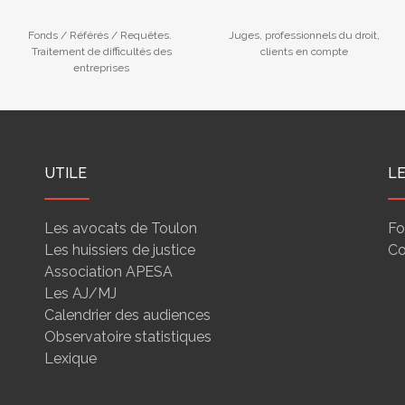
Fonds / Référés / Requêtes.
Juges, professionnels du droit,
Traitement de difficultés des
clients en compte
entreprises
UTILE
L
Les avocats de Toulon
Fo
Les huissiers de justice
Co
Association APESA
Les AJ/MJ
Calendrier des audiences
Observatoire statistiques
Lexique