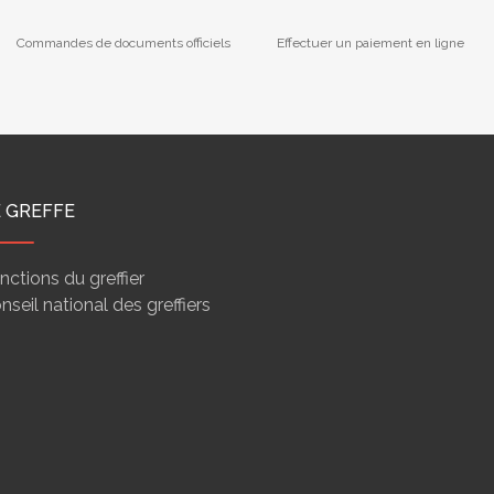
Commandes de documents officiels
Effectuer un paiement en ligne
E GREFFE
nctions du greffier
nseil national des greffiers