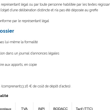
 représentant légal ou par toute personne habilitée par les textes régissan
 l’objet d’une délibération distincte et n’a pas été déposée au greffe
conforme par le représentant légal
dossier
 pas lui-même la formalité
ation dans un journal d’annonces légales
re aux apports, en copie
 (comprenant13,16 € de coût de dépôt d'actes).
alité
postaux
TVA
INPI
BODACC
Tarif (TTC)