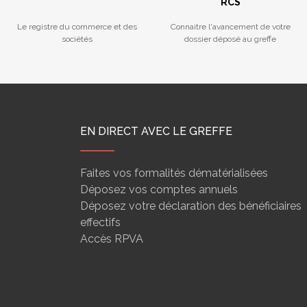
RCS
Le registre du commerce et des
Connaitre l'avancement de votre
sociétés
dossier déposé au greffe
EN DIRECT AVEC LE GREFFE
Faites vos formalités dématérialisées
Déposez vos comptes annuels
Déposez votre déclaration des bénéficiaires
effectifs
Accès RPVA