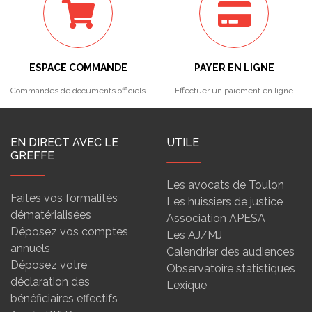
ESPACE COMMANDE
PAYER EN LIGNE
Commandes de documents officiels
Effectuer un paiement en ligne
EN DIRECT AVEC LE
UTILE
GREFFE
Les avocats de Toulon
Faites vos formalités
Les huissiers de justice
dématérialisées
Association APESA
Déposez vos comptes
Les AJ/MJ
annuels
Calendrier des audiences
Déposez votre
Observatoire statistiques
déclaration des
Lexique
bénéficiaires effectifs