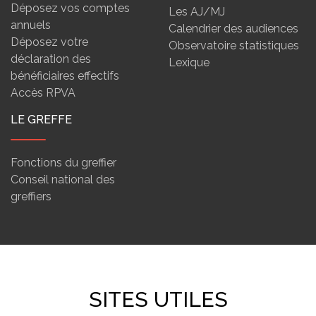
Déposez vos comptes
Les AJ/MJ
annuels
Calendrier des audiences
Déposez votre
Observatoire statistiques
déclaration des
Lexique
bénéficiaires effectifs
Accès RPVA
LE GREFFE
Fonctions du greffier
Conseil national des
greffiers
SITES UTILES