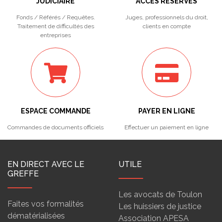
JUDICIAIRE
ACCÈS RÉSERVÉS
Fonds / Référés / Requêtes.
Juges, professionnels du droit,
Traitement de difficultés des
clients en compte
entreprises
ESPACE COMMANDE
PAYER EN LIGNE
Commandes de documents officiels
Effectuer un paiement en ligne
EN DIRECT AVEC LE
UTILE
GREFFE
Les avocats de Toulon
Faites vos formalités
Les huissiers de justice
dématérialisées
Association APESA