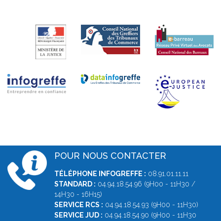
POUR NOUS CONTACTER
TÉLÉPHONE INFOGREFFE :
08.91.01.11.11
STANDARD :
04.94.18.54.96 (9H00 - 11H30 /
14H30 - 16H15)
SERVICE RCS :
04.94.18.54.93 (9H00 - 11H30)
SERVICE JUD :
04.94.18.54.90 (9H00 - 11H30