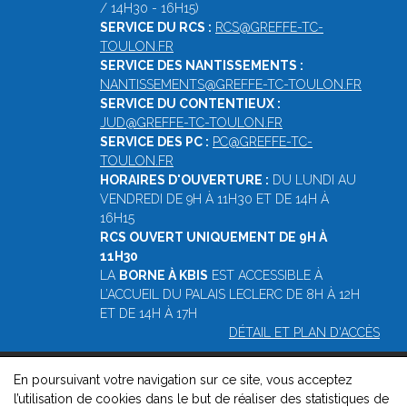
/ 14H30 - 16H15)
SERVICE DU RCS :
RCS@GREFFE-TC-
TOULON.FR
SERVICE DES NANTISSEMENTS :
NANTISSEMENTS@GREFFE-TC-TOULON.FR
SERVICE DU CONTENTIEUX :
JUD@GREFFE-TC-TOULON.FR
SERVICE DES PC :
PC@GREFFE-TC-
TOULON.FR
HORAIRES D'OUVERTURE :
DU LUNDI AU
VENDREDI DE 9H À 11H30 ET DE 14H À
16H15
RCS OUVERT UNIQUEMENT DE 9H À
11H30
LA
BORNE À KBIS
EST ACCESSIBLE À
L’ACCUEIL DU PALAIS LECLERC DE 8H À 12H
ET DE 14H À 17H
DÉTAIL ET PLAN D'ACCÈS
En poursuivant votre navigation sur ce site, vous acceptez
© 2026, Greffe du Tribunal de Commerce de Toulon -
Mentions
l’utilisation de cookies dans le but de réaliser des statistiques de