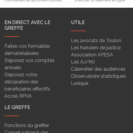
Commandes de documents officiels
Effectuer un paiement en ligne
EN DIRECT AVEC LE
UTILE
GREFFE
Les avocats de Toulon
Faites vos formalités
Les huissiers de justice
dématérialisées
Association APESA
Déposez vos comptes
Les AJ/MJ
annuels
Calendrier des audiences
Déposez votre
Observatoire statistiques
déclaration des
Lexique
bénéficiaires effectifs
Accès RPVA
LE GREFFE
Fonctions du greffier
Conseil national des