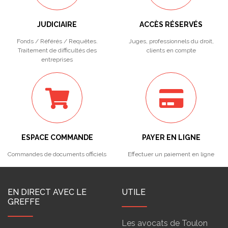
JUDICIAIRE
ACCÈS RÉSERVÉS
Fonds / Référés / Requêtes.
Juges, professionnels du droit,
Traitement de difficultés des
clients en compte
entreprises
ESPACE COMMANDE
PAYER EN LIGNE
Commandes de documents officiels
Effectuer un paiement en ligne
EN DIRECT AVEC LE
UTILE
GREFFE
Les avocats de Toulon