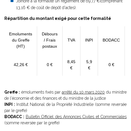
Joindre à la formalité un règlement de
69.77 €(comprenant
13,16 € de coût de dépôt d'actes).
Répartition du montant exigé pour cette formalité
Emoluments
Débours
du Greffe
/ Frais
TVA
INPI
BODACC
(HT)
postaux
8,45
5,9
42,26 €
0 €
0 €
€
€
Greffe :
émoluments fixés par
arrêté du 10 mars 2020
du ministre
de l'économie et des finances et du ministre de la justice
INPI :
Institut National de la Propriété Industrielle (somme reversée
par le greffe)
BODACC :
Bulletin Officiel des Annonces Civiles et Commerciales
(somme reversée par le greffe)