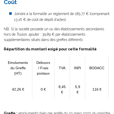
Coût
Joindre à la formalité un règlement de 185.77 € (comprenant
13,16 € de coût de dépôt d'actes).
NB: Si la société possède un ou des établissements secondaires
hors de Toulon, ajouter : 39,89 € par établissements
supplémentaires situés dans des greffes différents
Répartition du montant exigé pour cette formalité
Emoluments
Débours
du Greffe
/ Frais
TVA
INPI
BODACC
(HT)
postaux
8,45
5,9
42,26 €
0 €
116 €
€
€
Greffe :
émoluments fixés par
arrêté du 10 mars 2020
du ministre