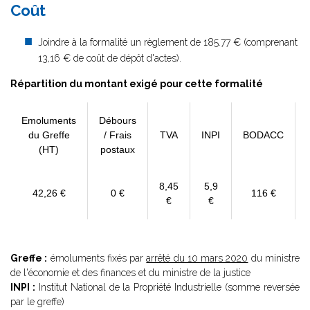
Coût
Joindre à la formalité un règlement de 185.77 € (comprenant
13,16 € de coût de dépôt d'actes).
Répartition du montant exigé pour cette formalité
Emoluments
Débours
du Greffe
/ Frais
TVA
INPI
BODACC
(HT)
postaux
8,45
5,9
42,26 €
0 €
116 €
€
€
Greffe :
émoluments fixés par
arrêté du 10 mars 2020
du ministre
de l'économie et des finances et du ministre de la justice
INPI :
Institut National de la Propriété Industrielle (somme reversée
par le greffe)