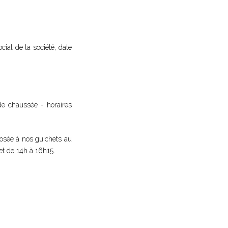
cial de la société, date
 de chaussée - horaires
osée à nos guichets au
et de 14h à 16h15.