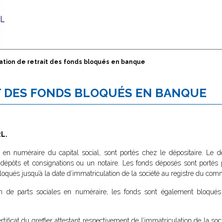
ation de retrait des fonds bloqués en banque
T DES FONDS BLOQUÉS EN BANQUE
RL.
rt en numéraire du capital social, sont portés chez le dépositaire. Le d
 dépôts et consignations ou un notaire. Les fonds déposés sont portés 
loqués jusqu’à la date d’immatriculation de la société au registre du com
on de parts sociales en numéraire, les fonds sont également bloqués
rtificat du greffier attestant respectivement de l’immatriculation de la soc