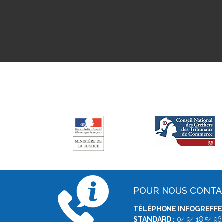
POUR NOUS CONT
TÉLÉPHONE INFOGREFFE 
STANDARD :
04.94.18.54.96