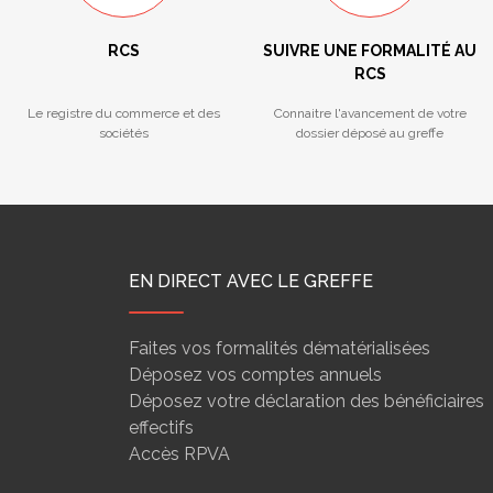
RCS
SUIVRE UNE FORMALITÉ AU
RCS
Le registre du commerce et des
Connaitre l'avancement de votre
sociétés
dossier déposé au greffe
EN DIRECT AVEC LE GREFFE
Faites vos formalités dématérialisées
Déposez vos comptes annuels
Déposez votre déclaration des bénéficiaires
effectifs
Accès RPVA