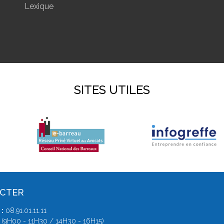
Lexique
SITES UTILES
ACTER
:
08.91.01.11.11
 (9H00 - 11H30 / 14H30 - 16H15)