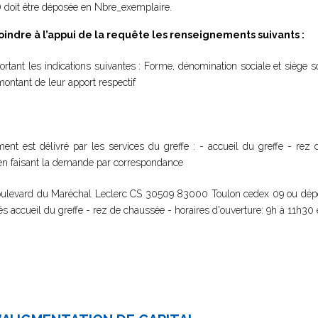
s) doit être déposée en Nbre_exemplaire.
oindre à l’appui de la requête les renseignements suivants :
rtant les indications suivantes : Forme, dénomination sociale et siège so
ontant de leur apport respectif
ment est délivré par les services du greffe : - accueil du greffe - rez
 en faisant la demande par correspondance
 Boulevard du Maréchal Leclerc CS 30509 83000 Toulon cedex 09 ou dép
 accueil du greffe - rez de chaussée - horaires d'ouverture: 9h à 11h30 