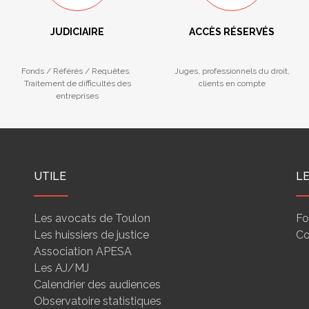
JUDICIAIRE
ACCÈS RÉSERVÉS
Fonds / Référés / Requêtes.
Juges, professionnels du droit,
Traitement de difficultés des
clients en compte
entreprises
UTILE
L
Les avocats de Toulon
Fo
Les huissiers de justice
Co
Association APESA
Les AJ/MJ
Calendrier des audiences
Observatoire statistiques