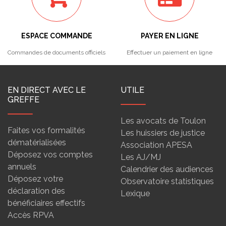
ESPACE COMMANDE
PAYER EN LIGNE
Commandes de documents officiels
Effectuer un paiement en ligne
EN DIRECT AVEC LE
UTILE
GREFFE
Les avocats de Toulon
Faites vos formalités
Les huissiers de justice
dématérialisées
Association APESA
Déposez vos comptes
Les AJ/MJ
annuels
Calendrier des audiences
Déposez votre
Observatoire statistiques
déclaration des
Lexique
bénéficiaires effectifs
Accès RPVA