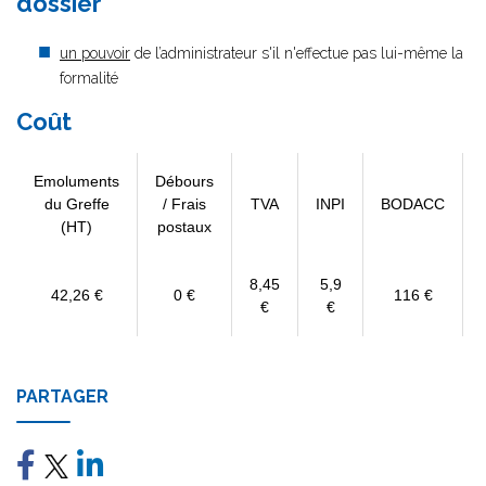
dossier
un pouvoir
de l’administrateur s'il n'effectue pas lui-même la
formalité
Coût
Emoluments
Débours
du Greffe
/ Frais
TVA
INPI
BODACC
(HT)
postaux
8,45
5,9
42,26 €
0 €
116 €
€
€
PARTAGER