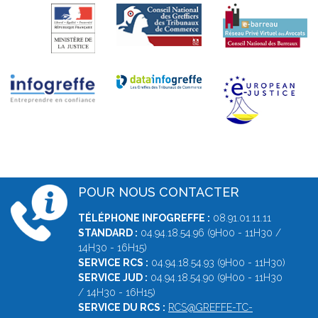
POUR NOUS CONTACTER
TÉLÉPHONE INFOGREFFE :
08.91.01.11.11
STANDARD :
04.94.18.54.96 (9H00 - 11H30 /
14H30 - 16H15)
SERVICE RCS :
04.94.18.54.93 (9H00 - 11H30)
SERVICE JUD :
04.94.18.54.90 (9H00 - 11H30
/ 14H30 - 16H15)
SERVICE DU RCS :
RCS@GREFFE-TC-