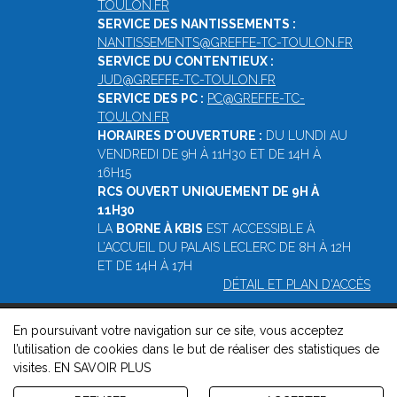
TOULON.FR
SERVICE DES NANTISSEMENTS :
NANTISSEMENTS@GREFFE-TC-TOULON.FR
SERVICE DU CONTENTIEUX :
JUD@GREFFE-TC-TOULON.FR
SERVICE DES PC :
PC@GREFFE-TC-
TOULON.FR
HORAIRES D'OUVERTURE :
DU LUNDI AU
VENDREDI DE 9H À 11H30 ET DE 14H À
16H15
RCS OUVERT UNIQUEMENT DE 9H À
11H30
LA
BORNE À KBIS
EST ACCESSIBLE À
L’ACCUEIL DU PALAIS LECLERC DE 8H À 12H
ET DE 14H À 17H
DÉTAIL ET PLAN D'ACCÈS
En poursuivant votre navigation sur ce site, vous acceptez
© 2026, Greffe du Tribunal de Commerce de Toulon -
Mentions
l’utilisation de cookies dans le but de réaliser des statistiques de
légales
-
Contact
-
Gestion des cookies
-
Politique de
visites.
EN SAVOIR PLUS
confidentialité et de cookies
Version : 1.8.1