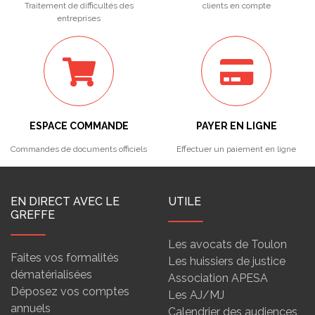
Traitement de difficultés des
clients en compte
entreprises
ESPACE COMMANDE
PAYER EN LIGNE
Commandes de documents officiels
Effectuer un paiement en ligne
EN DIRECT AVEC LE
UTILE
GREFFE
Les avocats de Toulon
Faites vos formalités
Les huissiers de justice
dématérialisées
Association APESA
Déposez vos comptes
Les AJ/MJ
annuels
Calendrier des audiences