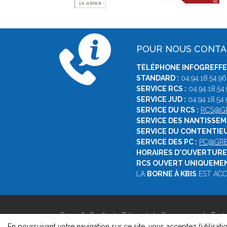
POUR NOUS CONT
TÉLÉPHONE INFOGREFFE 
STANDARD :
04.94.18.54.96
SERVICE RCS :
04.94.18.54.
SERVICE JUD :
04.94.18.54.
SERVICE DU RCS :
RCS@GR
SERVICE DES NANTISSEM
SERVICE DU CONTENTIEU
SERVICE DES PC :
PC@GRE
HORAIRES D'OUVERTURE 
RCS OUVERT UNIQUEMENT
LA
BORNE À KBIS
EST ACCE
© 2026, Greffe du Tribunal de Commerce de Toul
Version : 1.8.1
En poursuivant votre navigation sur ce site, vous acceptez l’utilisati