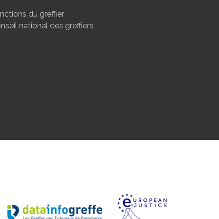
nctions du greffier
nseil national des greffiers