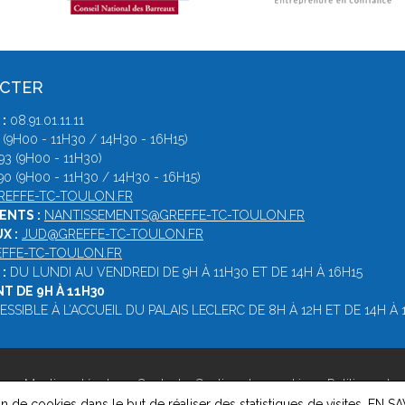
ACTER
:
08.91.01.11.11
 (9H00 - 11H30 / 14H30 - 16H15)
93 (9H00 - 11H30)
90 (9H00 - 11H30 / 14H30 - 16H15)
EFFE-TC-TOULON.FR
ENTS :
NANTISSEMENTS@GREFFE-TC-TOULON.FR
X :
JUD@GREFFE-TC-TOULON.FR
FFE-TC-TOULON.FR
:
DU LUNDI AU VENDREDI DE 9H À 11H30 ET DE 14H À 16H15
 DE 9H À 11H30
SSIBLE À L’ACCUEIL DU PALAIS LECLERC DE 8H À 12H ET DE 14H À 
on -
Mentions légales
-
Contact
-
Gestion des cookies
-
Politique de 
on de cookies dans le but de réaliser des statistiques de visites.
EN SA