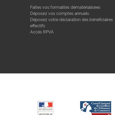
Faites vos formalités dématérialisées
Déposez vos comptes annuels
Déposez votre déclaration des bénéficiaires
effectifs
Accès RPVA