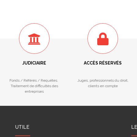
JUDICIAIRE
ACCÈS RÉSERVÉS
Fonds / Référés / Requêtes.
Juges, professionnels du droit,
Traitement de difficultés des
clients en compte
entreprises
UTILE
L