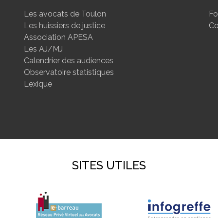
Les avocats de Toulon
Fo
Les huissiers de justice
Co
Association APESA
Les AJ/MJ
Calendrier des audiences
Observatoire statistiques
Lexique
SITES UTILES