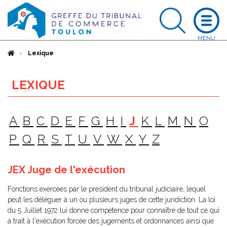
Accueil
Lexique
LEXIQUE
A
B
C
D
E
F
G
H
I
J
K
L
M
N
O
P
Q
R
S
T
U
V
W
X
Y
Z
JEX Juge de l'exécution
Fonctions exercées par le président du tribunal judiciaire, lequel
peut les déléguer à un ou plusieurs juges de cette juridiction. La loi
du 5 Juillet 1972 lui donne compétence pour connaître de tout ce qui
a trait à l'exécution forcée des jugements et ordonnances ainsi que